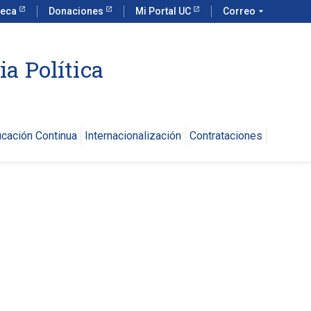
teca
Donaciones
Mi Portal UC
Correo
arrow_drop_down
ia Política
cación Continua
Internacionalización
Contrataciones