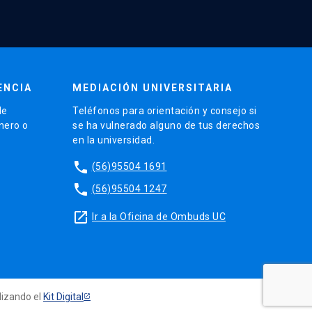
ENCIA
MEDIACIÓN UNIVERSITARIA
de
Teléfonos para orientación y consejo si
énero o
se ha vulnerado alguno de tus derechos
en la universidad.
phone
(56)95504 1691
phone
(56)95504 1247
launch
Ir a la Oficina de Ombuds UC
ilizando el
Kit Digital