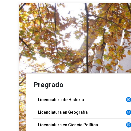
Pregrado
Licenciatura de Historia
launch
Licenciatura en Geografía
launch
Licenciatura en Ciencia Política
launch