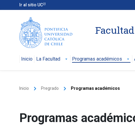
Ir al sitio UC
Facultad 
Inicio
La Facultad
Programas académicos
arrow_drop_down
arrow_drop_down
keyboard_arrow_right
keyboard_arrow_right
Inicio
Pregrado
Programas académicos
Programas académic