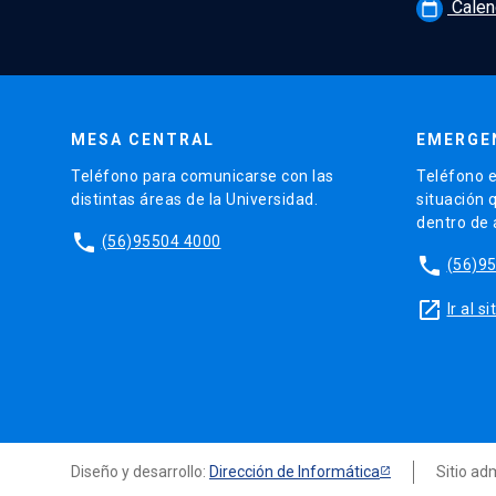
Calen
calendar_today
MESA CENTRAL
EMERGE
Teléfono para comunicarse con las
Teléfono e
distintas áreas de la Universidad.
situación 
dentro de
phone
(56)95504 4000
phone
(56)9
launch
Ir al 
Diseño y desarrollo:
Dirección de Informática
Sitio ad