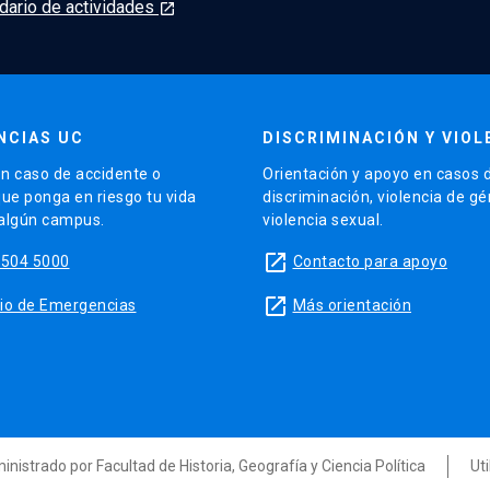
dario de actividades
launch
NCIAS UC
DISCRIMINACIÓN Y VIOL
n caso de accidente o
Orientación y apoyo en casos 
que ponga en riesgo tu vida
discriminación, violencia de g
 algún campus.
violencia sexual.
launch
5504 5000
Contacto para apoyo
launch
sitio de Emergencias
Más orientación
ministrado por Facultad de Historia, Geografía y Ciencia Política
Ut