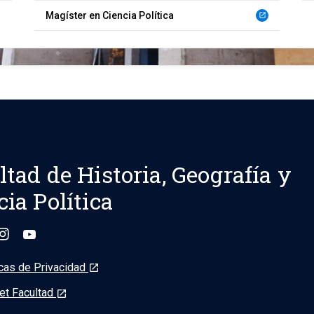
Magíster en Ciencia Política
launch
ltad de Historia, Geografía y
cia Política
icas de Privacidad
launch
et Facultad
launch