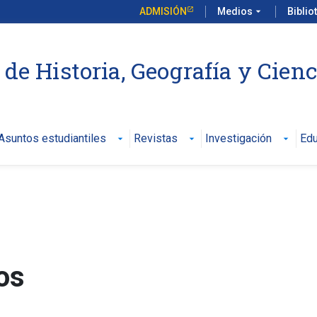
ADMISIÓN
Medios
arrow_drop_down
Biblio
de Historia, Geografía y Cienc
Asuntos estudiantiles
Revistas
Investigación
Edu
arrow_drop_down
arrow_drop_down
arrow_drop_down
os