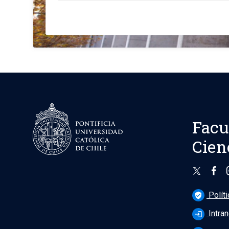
Facu
Cien
Polít
verified_user
Intran
login