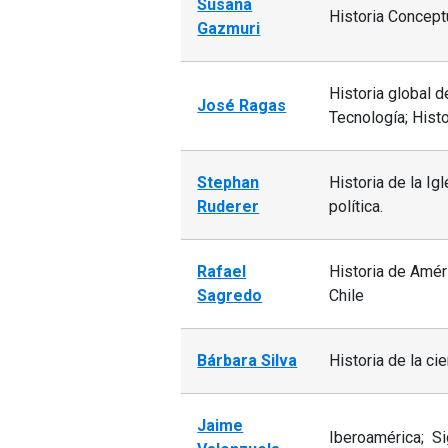
Susana
Historia Conceptu
Gazmuri
Historia global d
José Ragas
Tecnología; Histo
Stephan
Historia de la Ig
Ruderer
política.
Rafael
Historia de Améric
Sagredo
Chile
Bárbara Silva
Historia de la ci
Jaime
Iberoamérica; Si