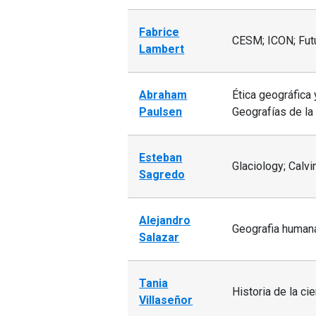
Fabrice
CESM; ICON; Futu
Lambert
Abraham
Ética geográfica 
Paulsen
Geografías de la 
Esteban
Glaciology; Calv
Sagredo
Alejandro
Geografia humana
Salazar
Tania
Historia de la ci
Villaseñor