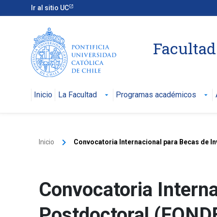
Ir al sitio UC
Facultad 
Inicio
La Facultad
Programas académicos
arrow_drop_down
arrow_drop_down
keyboard_arrow_right
Inicio
Convocatoria Internacional para Becas de 
Convocatoria Interna
Postdoctoral (FOND