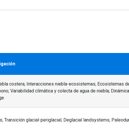
igación
iebla costera; Interacciones niebla-ecosistemas; Ecosistemas 
ono; Variabilidad climática y colecta de agua de niebla; Dinámic
ge
s; Transición glacial-periglacial; Deglacial landsystems; Paleod