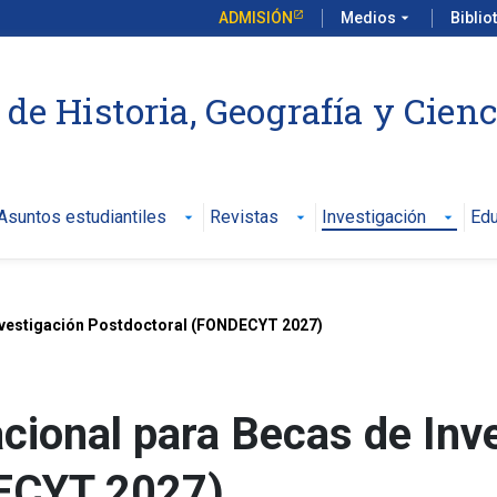
ADMISIÓN
Medios
arrow_drop_down
Biblio
de Historia, Geografía y Cienc
Asuntos estudiantiles
Revistas
Investigación
Edu
arrow_drop_down
arrow_drop_down
arrow_drop_down
Investigación Postdoctoral (FONDECYT 2027)
cional para Becas de Inv
ECYT 2027)