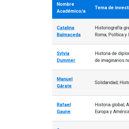
Facultad.
Nombre
Tema de invest
Académico/a
Catalina
Historiografía g
Balmaceda
Roma; Política y
Sylvia
Historia de dipl
Dummer
de imaginarios na
Manuel
Solidaridad; Hist
Gárate
Rafael
Historia global;
Gaune
Europa y América