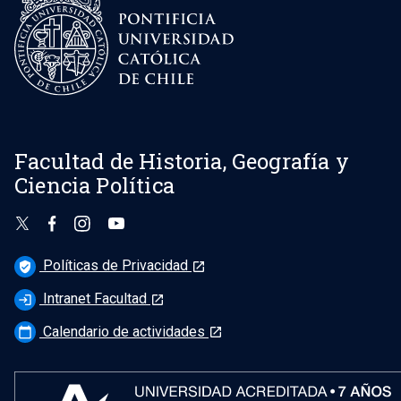
Facultad de Historia, Geografía y
Ciencia Política
Políticas de Privacidad
verified_user
launch
Intranet Facultad
login
launch
Calendario de actividades
calendar_today
launch