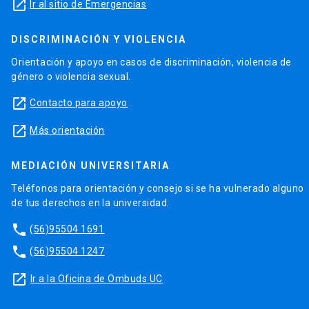
launch
Ir al sitio de Emergencias
DISCRIMINACIÓN Y VIOLENCIA
Orientación y apoyo en casos de discriminación, violencia de
género o violencia sexual.
launch
Contacto para apoyo
launch
Más orientación
MEDIACIÓN UNIVERSITARIA
Teléfonos para orientación y consejo si se ha vulnerado alguno
de tus derechos en la universidad.
phone
(56)95504 1691
phone
(56)95504 1247
launch
Ir a la Oficina de Ombuds UC