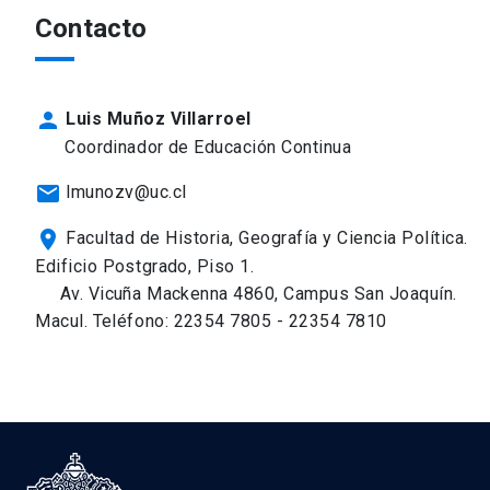
Contacto
person
Luis Muñoz Villarroel
Coordinador de Educación Continua
mail
lmunozv@uc.cl
place
Facultad de Historia, Geografía y Ciencia Política.
Edificio Postgrado, Piso 1.
Av. Vicuña Mackenna 4860, Campus San Joaquín.
Macul. Teléfono: 22354 7805 - 22354 7810