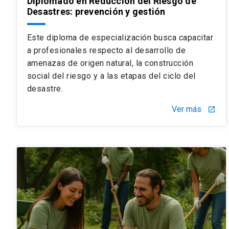
Diplomado en Reducción del Riesgo de
Desastres: prevención y gestión
Este diploma de especialización busca capacitar
a profesionales respecto al desarrollo de
amenazas de origen natural, la construcción
social del riesgo y a las etapas del ciclo del
desastre.
Ver más
launch